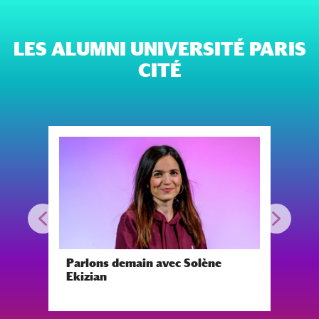
LES ALUMNI UNIVERSITÉ PARIS
CITÉ
Parlons demain avec Solène
Par
Ekizian
De